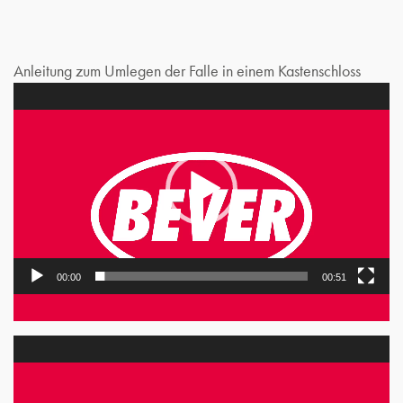
Anleitung zum Umlegen der Falle in einem Kastenschloss
V
i
d
e
o
P
l
a
y
00:00
00:51
e
r
V
i
d