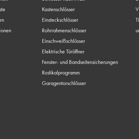
ste
Kastenschlösser
V
en
Einsteckschlösser
T
ionen
Rohrrahmenschlösser
u
Einschweißschlösser
Elektrische Türöffner
Fenster- und Bandseitensicherungen
Rustikalprogramm
Garagentorschlösser