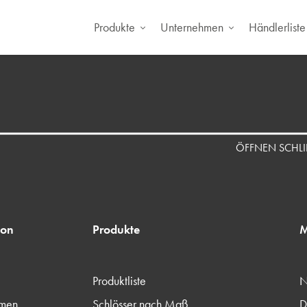
Produkte
Unternehmen
Händlerliste
ÖFFNEN SCHLIE
ion
Produkte
M
Produktliste
N
hmen
Schlösser nach Maß
D